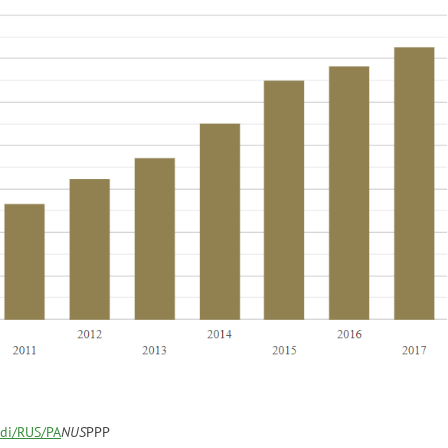
wdi/RUS/PA
NUS
PPP