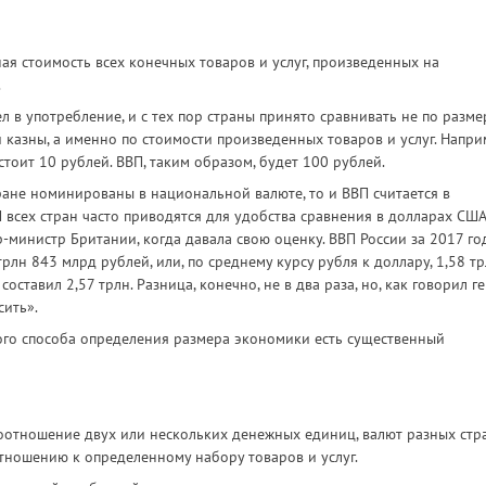
ая стоимость всех конечных товаров и услуг, произведенных на
.
л в употребление, и с тех пор страны принято сравнивать не по разме
 казны, а именно по стоимости произведенных товаров и услуг. Напри
тоит 10 рублей. ВВП, таким образом, будет 100 рублей.
тране номинированы в национальной валюте, то и ВВП считается в
 всех стран часто приводятся для удобства сравнения в долларах США
министр Британии, когда давала свою оценку. ВВП России за 2017 го
рлн 843 млрд рублей, или, по среднему курсу рубля к доллару, 1,58 т
ставил 2,57 трлн. Разница, конечно, не в два раза, но, как говорил г
сить».
кого способа определения размера экономики есть существенный
оотношение двух или нескольких денежных единиц, валют разных стра
тношению к определенному набору товаров и услуг.