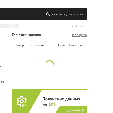
нажмите для поиска
Топ потенциалов
к разделу
Тикер
Котировка
Цель
Потенциал
а
бая
т