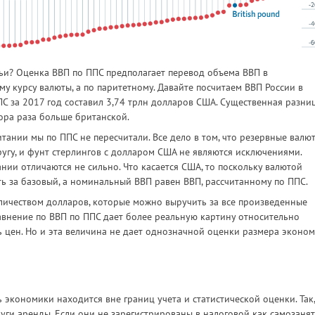
тьи? Оценка ВВП по ППС предполагает перевод объема ВВП в
 курсу валюты, а по паритетному. Давайте посчитаем ВВП России в
ПС за 2017 год составил 3,74 трлн долларов США. Существенная разни
тора раза больше британской.
тании мы по ППС не пересчитали. Все дело в том, что резервные валют
ругу, и фунт стерлингов с долларом США не являются исключениями.
ии отличаются не сильно. Что касается США, то поскольку валютой
ть за базовый, а номинальный ВВП равен ВВП, рассчитанному по ППС.
оличеством долларов, которые можно выручить за все произведенные
авнение по ВВП по ППС дает более реальную картину относительно
ь цен. Но и эта величина не дает однозначной оценки размера эконом
ть экономики находится вне границ учета и статистической оценки. Так,
уги аренды. Если они не зарегистрированы в налоговой как самозаня