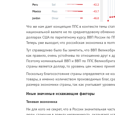
Что же нам дает концепция ППС в контексте темы ста
национальной валюте не по среднегодовому обменному
долларах США по паритетному курсу. ВВП России по П
Теперь уже выходит, что российская экономика в пол
Тут справедливо было бы заметить, что ВВП Великобри
как правило, очень устойчивы по отношению друг к д
Поэтому номинальный ВВП и ВВП по ППС Великобритан
страны является доллар, то уровень цен можно приня
Поскольку благосостояние страны определяется не к
товары, а именно количеством производимых благ, ср
размера экономики страны, так как учитывает уровен
Иные значимые искажающие факторы
Теневая экономика
Ни для кого не секрет, что в России значительная час
люди, сдающие в аренду недвижимость, оказывают усл