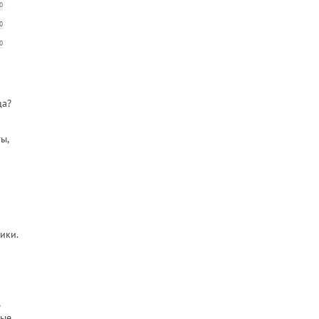
ца?
ы,
ики.
тые