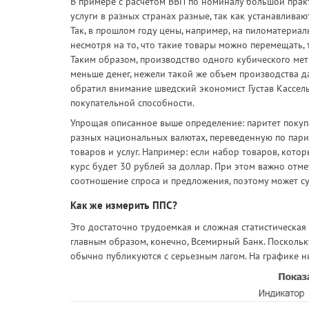
В примере с расчетом ВВП по номиналу большой практ
услуги в разных странах разные, так как устанавлива
Так, в прошлом году цены, например, на пиломатериал
несмотря на то, что такие товары можно перемещать,
Таким образом, производство одного кубического ме
меньше денег, нежели такой же объем производства да
обратил внимание шведский экономист Густав Кассел
покупательной способности.
Упрощая описанное выше определение: паритет покупат
разных национальных валютах, переведенную по парит
товаров и услуг. Например: если набор товаров, котор
курс будет 30 рублей за доллар. При этом важно отм
соотношение спроса и предложения, поэтому может су
Как же измерить ППС?
Это достаточно трудоемкая и сложная статистическая
главным образом, конечно, Всемирный Банк. Поскольк
обычно публикуются с серьезным лагом. На графике н