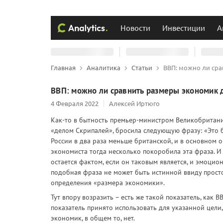
Новости
Инвестиции
А
Главная
Аналитика
Статьи
ВВП: можно ли сра
ВВП: можно ли сравнить размеры экономик 
4 Февраля 2022
Алексей Иртюго
Как-то в бытность премьер-министром Великобритании
«делом Скрипалей», бросила следующую фразу: «Это 
России в два раза меньше британской, и в основном 
экономиста тогда несколько покоробила эта фраза. И 
остается фактом, если он таковым является, и эмоцио
подобная фраза не может быть истинной ввиду прост
определения «размера экономики».
Тут впору возразить – есть же такой показатель, как 
показатель принято использовать для указанной цели,
экономик, в общем то, нет.