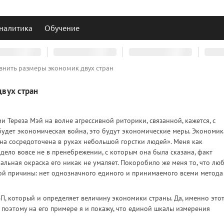
налитика
Обучение
внить размеры экономик двух стран
двух стран
 Тереза Мэй на волне агрессивной риторики, связанной, кажется, с
будет экономическая война, это будут экономические меры. Экономик
она сосредоточена в руках небольшой горстки людей». Меня как
дело вовсе не в пренебрежении, с которым она была сказана, факт
нальная окраска его никак не умаляет. Покоробило же меня то, что лю
ой причины: нет однозначного единого и принимаемого всеми метода
ВВП, который и определяет величину экономики страны. Да, именно это
 поэтому на его примере я и покажу, что единой шкалы измерения