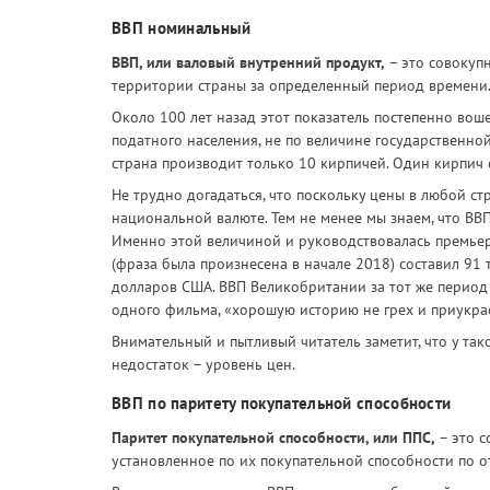
ВВП номинальный
ВВП, или валовый внутренний продукт,
– это совокупн
территории страны за определенный период времени
Около 100 лет назад этот показатель постепенно воше
податного населения, не по величине государственной
страна производит только 10 кирпичей. Один кирпич с
Не трудно догадаться, что поскольку цены в любой с
национальной валюте. Тем не менее мы знаем, что ВВП
Именно этой величиной и руководствовалась премьер-
(фраза была произнесена в начале 2018) составил 91 т
долларов США. ВВП Великобритании за тот же период со
одного фильма, «хорошую историю не грех и приукра
Внимательный и пытливый читатель заметит, что у та
недостаток – уровень цен.
ВВП по паритету покупательной способности
Паритет покупательной способности, или ППС,
– это с
установленное по их покупательной способности по о