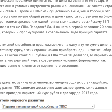
ической проблемой является то, что цены на одни и те же товары и
ются они в условиях внутреннего рынка и в национальных валютах стра
ы и сталь в Европе и США были существенно выше, чем в России, и это
 то есть они имеют общий рынок и даже являются торгуемыми на бирж
тра пиломатериалов или одной тонны стали давало российскому ВВП
вал в тех же США. Парадокс? Да. И на него в первой половине 20 века
ь, который и сформулировал в современном виде принцип паритета
ельной способности предполагает, что на одну и ту же сумму денег в
етному курсу, в этих странах можно приобрести один и тот же набор
ый в России стоит 300 рублей, в США стоит 10 долларов, то паритетны
етить, что реальный курс в современных условиях формируется как
щественно отклонятся от паритетного состояния.
 задача, ею занимаются множество международных организаций, но,
у расчет ППС занимает достаточно длительное время, такие данные
иже приведен паритетный курс рубля к доллару до 2017 года.