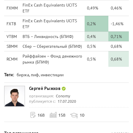
FinEx Cash Equivalents UCITS
FXMM
0,49%
0,46%
ETF
FinEx Cash Equivalents UCITS
FXTB
0,2%
-1,46%
ETF
VTBM
ВТБ – Ликвидность (БПИФ)
0,4%
0,71%
SBMM
Сбер — Сберегательный (БПИФ)
0,5%
0,68%
Райффайзен – Фонд денежного
RCMM
0,5%
0,68%
рынка (БПИФ)
Теги:
биржа, пиф, инвестиции
Сергей Рыжков
организация:
Conomy
публикуется с:
17.07.2020
168
158
10