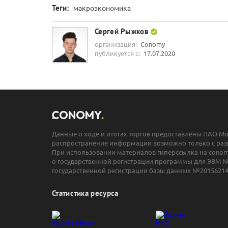
Теги:
макроэкономика
Сергей Рыжков
организация:
Conomy
публикуется с:
17.07.2020
Данные о ходе и итогах торгов предоставлены ПАО М
распространение информации возможно только с раз
При использовании материалов гиперссылка на conomy
о государственной регистрации программы для ЭВМ №
государственной регистрации базы данных №20156214
Статистика ресурса