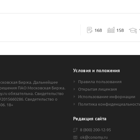
168
158
Условия и положения
Правила пользования
осковская Биржа. Дальнейшее
решения ПАО Московская Биржа.
Открытая лицензия
.ru обязательна. Свидетельство
Использование информации
2015660286. Свидетельство о
Политика конфиденциальност
06. 18+
Редакция сайта
8 (800) 200-12-95
ok@conomy.ru