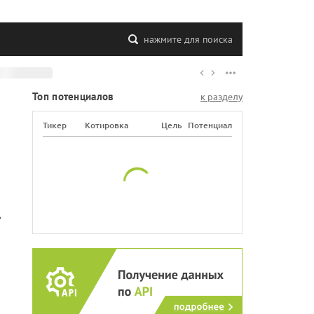
нажмите для поиска
Топ потенциалов
к разделу
Тикер
Котировка
Цель
Потенциал
ь