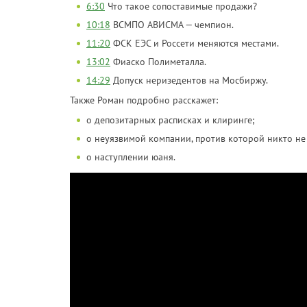
6:30
Что такое сопоставимые продажи?
10:18
ВСМПО АВИСМА — чемпион.
11:20
ФСК ЕЭС и Россети меняются местами.
13:02
Фиаско Полиметалла.
14:29
Допуск неризедентов на Мосбиржу.
Также Роман подробно расскажет:
о депозитарных расписках и клиринге;
о неуязвимой компании, против которой никто не
о наступлении юаня.