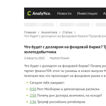
Новости
Инвестиции
А
Главная
Аналитика
Статьи
Что будет с долларом на фондовой бирже? Триумф ро
Что будет с долларом на фондовой бирже? Т
золотодобытчика
5 Августа 2022
Market Power
Что будет с долларом на фондовой бирже? Почему р
терпит фиаско?Об этом ты узнаешь в новом выпуске 
полочкам все, что происходит на фондовом рынке и в
Сегодня тебя ожидают:
0:50
Рост Мосбиржи и депозитарные расписки.
2:50
Почему дни доллара, возможно, на исходе?
5:36
Триумф российских ритейлеров.