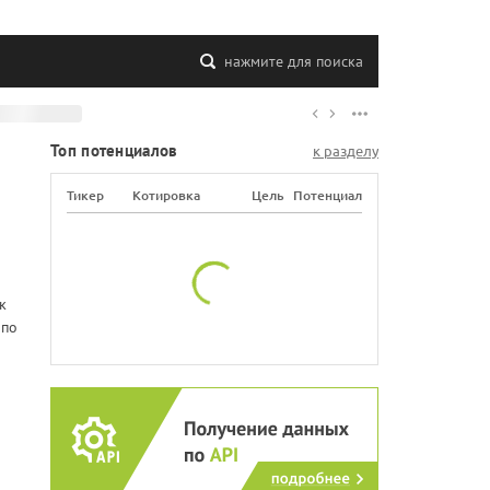
нажмите для поиска
Топ потенциалов
к разделу
Тикер
Котировка
Цель
Потенциал
к
 по