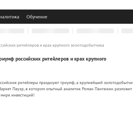
налитика
Обучение
ссийских ритейлеров и крах крупного золотодобытчика
риумф российских ритейлеров и крах крупного
оссийские ритейлеры празднуют триумф, а крупнейший золотодобытчи
Маркет Пауэр, в котором опытный аналитик Роман Пантюхин разложит
 мире инвестиций!