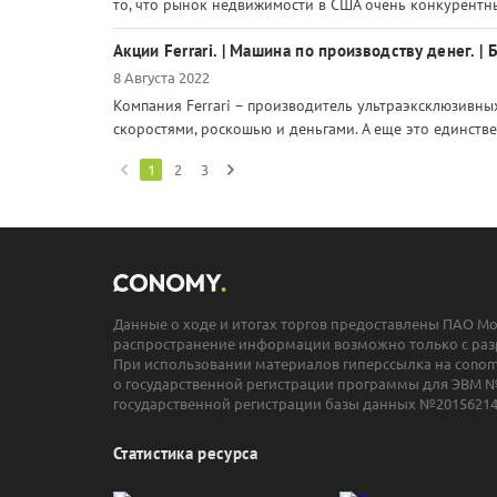
то, что рынок недвижимости в США очень конкурентный
Акции Ferrari. | Машина по производству денег. |
8 Августа 2022
Компания Ferrari – производитель ультраэксклюзивны
скоростями, роскошью и деньгами. А еще это единстве
1
2
3
Данные о ходе и итогах торгов предоставлены ПАО М
распространение информации возможно только с раз
При использовании материалов гиперссылка на conomy
о государственной регистрации программы для ЭВМ №
государственной регистрации базы данных №20156214
Статистика ресурса