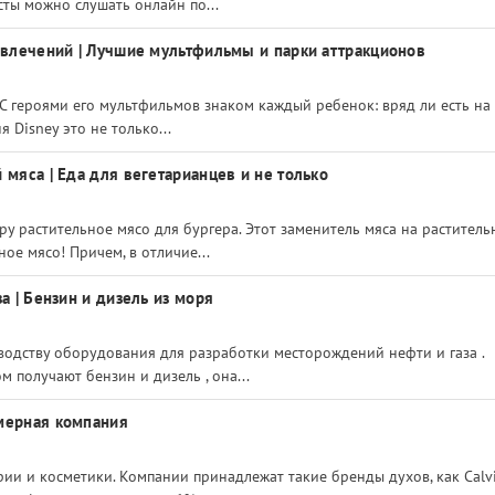
сты можно слушать онлайн по...
азвлечений | Лучшие мультфильмы и парки аттракционов
 С героями его мультфильмов знаком каждый ребенок: вряд ли есть на
 Disney это не только...
 мяса | Еда для вегетарианцев и не только
у растительное мясо для бургера. Этот заменитель мяса на раститель
ое мясо! Причем, в отличие...
а | Бензин и дизель из моря
водству оборудования для разработки месторождений нефти и газа .
 получают бензин и дизель , она...
юмерная компания
ии и косметики. Компании принадлежат такие бренды духов, как Calv