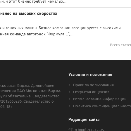
, и этот бизнес требует немалых...
 Бизнес на высоких скоростях
х и гоночных машин. Бизнес компании ассоциируется с высокими
нная команда автогонок “Формула-1”,...
Всего стате
Условия и положения
Правила пользования
осковская Биржа. Дальнейшее
решения ПАО Московская Биржа.
Открытая лицензия
.ru обязательна. Свидетельство
Использование информации
2015660286. Свидетельство о
Политика конфиденциальност
06. 18+
Редакция сайта
8 (800) 200-12-95