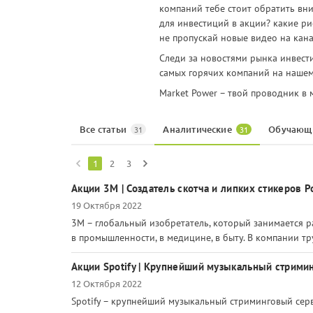
компаний тебе стоит обратить вн
для инвестиций в акции? какие ри
не пропускай новые видео на кан
Следи за новостями рынка инвест
самых горячих компаний на наше
Market Power – твой проводник в 
Все статьи
Аналитические
Обучающ
31
31
1
2
3
Акции 3М | Создатель скотча и липких стикеров P
19 Октября 2022
3М – глобальный изобретатель, который занимается р
в промышленности, в медицине, в быту. В компании тр
Акции Spotify | Крупнейший музыкальный стрими
12 Октября 2022
Spotify – крупнейший музыкальный стриминговый сер