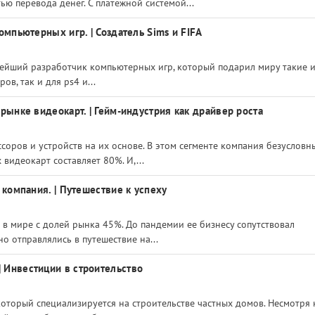
ью перевода денег. С платежной системой...
компьютерных игр. | Создатель Sims и FIFA
рупнейший разработчик компьютерных игр, который подарил миру такие и
ов, так и для ps4 и...
 рынке видеокарт. | Гейм-индустрия как драйвер роста
соров и устройств на их основе. В этом сегменте компания безусловн
видеокарт составляет 80%. И,...
я компания. | Путешествие к успеху
 в мире с долей рынка 45%. До пандемии ее бизнесу сопутствовал
о отправлялись в путешествие на...
| Инвестиции в строительство
оторый специализируется на строительстве частных домов. Несмотря 