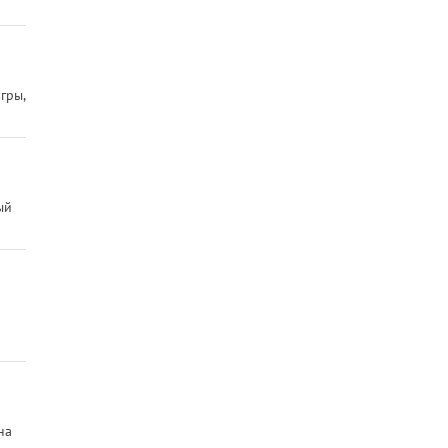
гры,
ый
на