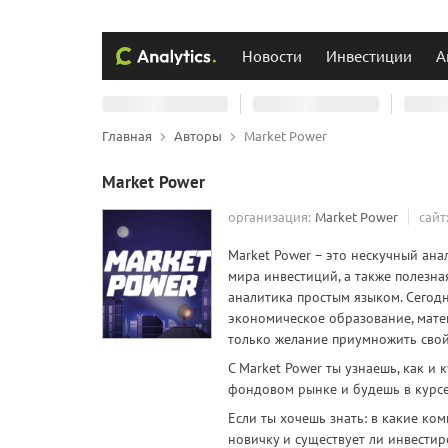
Новости
Инвестиции
А
Главная
Авторы
Market Power
Market Power
организация:
Market Power
сайт
Market Power – это нескучный ан
мира инвестиций, а также полезна
аналитика простым языком. Сегодн
экономическое образование, мате
только желание приумножить свой
С Market Power ты узнаешь, как и
фондовом рынке и будешь в курс
Если ты хочешь знать: в какие ко
новичку и существует ли инвести