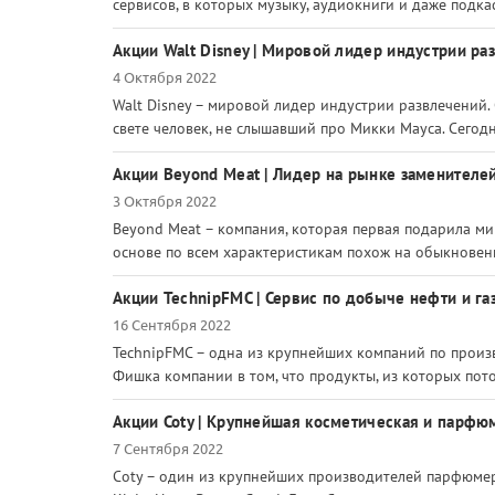
сервисов, в которых музыку, аудиокниги и даже подка
Акции Walt Disney | Мировой лидер индустрии р
4 Октября 2022
Walt Disney – мировой лидер индустрии развлечений.
свете человек, не слышавший про Микки Мауса. Сегодня
Акции Beyond Meat | Лидер на рынке заменителей
3 Октября 2022
Beyond Meat – компания, которая первая подарила мир
основе по всем характеристикам похож на обыкновенн
Акции TechnipFMC | Сервис по добыче нефти и газ
16 Сентября 2022
TechnipFMC – одна из крупнейших компаний по произ
Фишка компании в том, что продукты, из которых потом
Акции Coty | Крупнейшая косметическая и парф
7 Сентября 2022
Coty – один из крупнейших производителей парфюмер