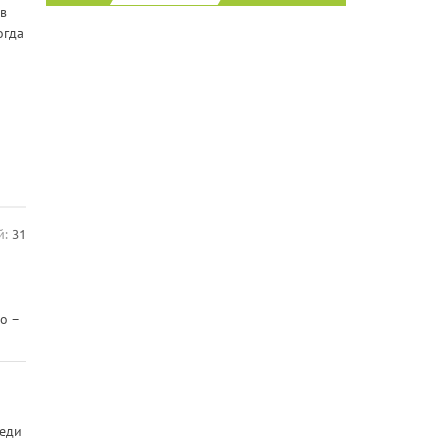
в
огда
й:
31
о –
реди