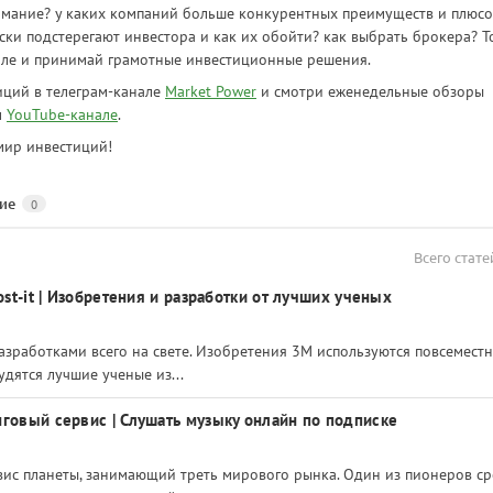
имание? у каких компаний больше конкурентных преимуществ и плюсо
ски подстерегают инвестора и как их обойти? как выбрать брокера? Т
але и принимай грамотные инвестиционные решения.
иций в телеграм-канале
Market Power
и смотри еженедельные обзоры
м
YouTube-канале
.
мир инвестиций!
ие
0
Всего стате
ost-it | Изобретения и разработки от лучших ученых
азработками всего на свете. Изобретения 3М используются повсеместн
удятся лучшие ученые из...
нговый сервис | Слушать музыку онлайн по подписке
вис планеты, занимающий треть мирового рынка. Один из пионеров с