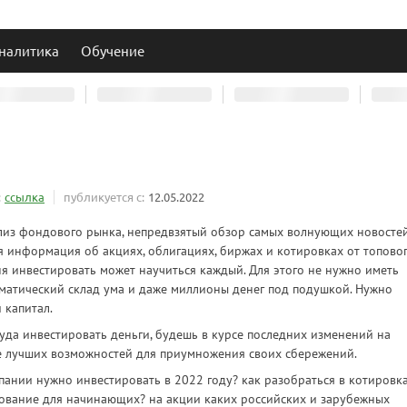
налитика
Обучение
:
ссылка
публикуется с:
12.05.2022
ализ фондового рынка, непредвзятый обзор самых волнующих новосте
я информация об акциях, облигациях, биржах и котировках от топово
я инвестировать может научиться каждый. Для этого не нужно иметь
матический склад ума и даже миллионы денег под подушкой. Нужно
 капитал.
 куда инвестировать деньги, будешь в курсе последних изменений на
е лучших возможностей для приумножения своих сбережений.
мпании нужно инвестировать в 2022 году? как разобраться в котировк
рование для начинающих? на акции каких российских и зарубежных