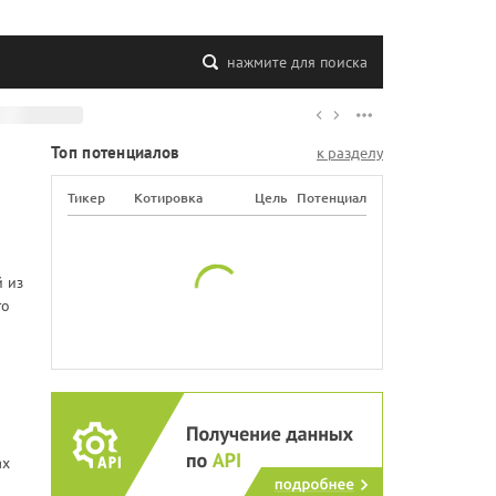
нажмите для поиска
Топ потенциалов
к разделу
Тикер
Котировка
Цель
Потенциал
й из
го
ах