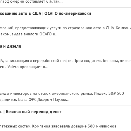
 парфюмерии составляет 6%, так...
ахованию авто в США | ОСАГО по-американски
компаний, предоставляющих услуги по страхованию авто в США. Компан
ахом, выдав аналоги ОСАГО и...
а и дизеля
А, занимающаяся переработкой нефти. Производитель бензина, дизеля
нь Valero превращает в...
ежды инвесторов на отскок американского рынка. Индекс S&P 500
видится. Глава ФРС Джером Пауэлл...
а. | Безопасный перевод денег
латежных систем. Компания завоевала доверие 380 миллионов