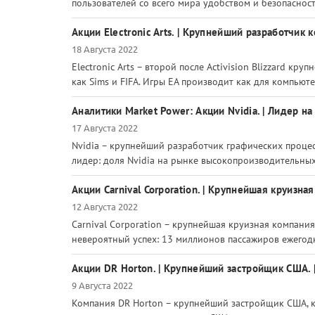
пользователей со всего мира удобством и безопасност
Акции Electronic Arts. | Крупнейший разработчик 
18 Августа 2022
Electronic Arts – второй после Activision Blizzard к
как Sims и FIFA. Игры EA производит как для компьютер
Аналитики Market Power: Акции Nvidia. | Лидер на
17 Августа 2022
Nvidia – крупнейший разработчик графических процес
лидер: доля Nvidia на рынке высокопроизводительных 
Акции Carnival Corporation. | Крупнейшая круизна
12 Августа 2022
Carnival Corporation – крупнейшая круизная компания
невероятный успех: 13 миллионов пассажиров ежегодн
Акции DR Horton. | Крупнейший застройщик США. 
9 Августа 2022
Компания DR Horton – крупнейший застройщик США, к