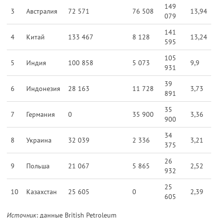
149
3
Австралия
72 571
76 508
13,94
079
141
4
Китай
133 467
8 128
13,24
595
105
5
Индия
100 858
5 073
9,9
931
39
6
Индонезия
28 163
11 728
3,73
891
35
7
Германия
0
35 900
3,36
900
34
8
Украина
32 039
2 336
3,21
375
26
9
Польша
21 067
5 865
2,52
932
25
10
Казахстан
25 605
0
2,39
605
Источник
: данные British Petroleum