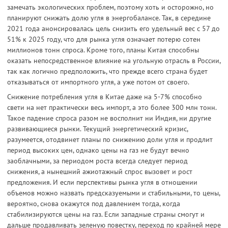
замечать экологических проблем, поэтому хоть и осторожно, но
планируют снижать долю угля в энергобалансе. Так, в середине
2021 года анонсировалась цель снизить его удельный вес с 57 до
51% к 2025 году, что для рынка угля означает потерю сотен
миллионов тонн спроса. Кроме того, планы Китая способны
оказать непосредственное влияние на угольную отрасль в России,
так как логично предположить, что прежде всего страна будет
отказываться от импортного угля, а уже потом от своего.
Снижение потребления угля в Китае даже на 5-7% способно
свети на нет практически весь импорт, а это более 300 млн тонн.
Такое падение спроса разом не восполнит ни Индия, ни другие
развивающиеся рынки. Текущий энергетический кризис,
разумеется, отодвинет планы по снижению доли угля и продлит
период высоких цен, однако цены на газ не будут вечно
заоблачными, за периодом роста всегда следует период
снижения, а нынешний ажиотажный спрос вызовет и рост
предложения. И если перспективы рынка угля в отношении
объемов можно назвать предсказуемыми и стабильными, то цены,
вероятно, снова окажутся под давлением тогда, когда
стабилизируются цены на газ. Если западные страны смогут и
дальше продавливать зеленую повестку, переход по крайней мере