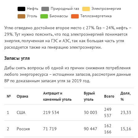
Углю отведено достойное второе место с 27%. Газ – 24%, нефть –
29%. Тут нужно пояснить, что под электроэнергией понимается
энергия, полученная на ГЭС и АЭС, так как большая часть угля
расходуется также на генерацию электроэнергии.
Запасы угля
Дабы снять вопросы об одной из причин снижения потребления
любого энергоресурса – истощении запасов, рассмотрим данные
BP по доказанным запасам угля за 2019 год.
Антрацит и
Бурый
Доля,
№
Страна
Всего
каменный уголь
уголь
%
249
1
США
219 534
30 003
23,33
537
162
2
Россия
71 719
90 447
15,16
166