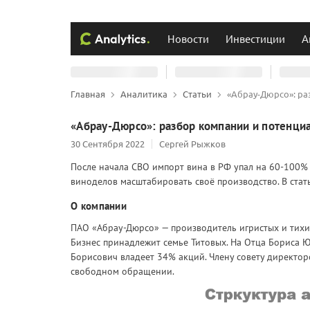
Новости
Инвестиции
А
Главная
Аналитика
Статьи
«Абрау-Дюрсо»: ра
«Абрау-Дюрсо»: разбор компании и потенци
30 Сентября 2022
Сергей Рыжков
После начала СВО импорт вина в РФ упал на 60-100% 
виноделов масштабировать своё производство. В стат
О компании
ПАО «Абрау-Дюрсо» — производитель игристых и тихих
Бизнес принадлежит семье Титовых. На Отца Бориса 
Борисович владеет 34% акций. Члену совету директо
свободном обращении.