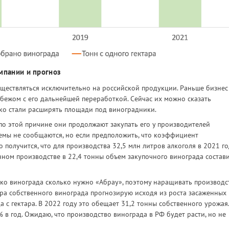
мпании и прогноз
уществляться исключительно на российской продукции. Раньше бизнес
убежом с его дальнейшей переработкой. Сейчас их можно сказать
зко стали расширять площади под виноградники.
 по этой причине они продолжают закупать его у производителей
ъемы не сообщаются, но если предположить, что коэффициент
получится, что для производства 32,5 млн литров алкоголя в 2021 го
нном производстве в 22,4 тонны объем закупочного винограда состав
ько винограда сколько нужно «Абрау», поэтому наращивать производс
ора собственного винограда прогнозирую исходя из роста засаженных
 с гектара. В 2022 году это обещает 31,2 тонны собственного урожая.
 в год. Ожидаю, что производство винограда в РФ будет расти, но не