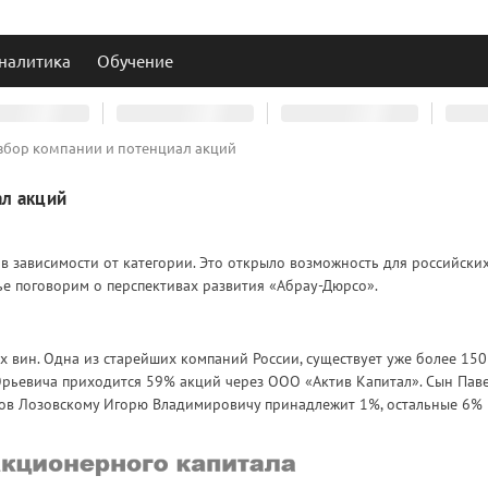
налитика
Обучение
збор компании и потенциал акций
ал акций
в зависимости от категории. Это открыло возможность для российски
ье поговорим о перспективах развития «Абрау-Дюрсо».
 вин. Одна из старейших компаний России, существует уже более 150 
Юрьевича приходится 59% акций через ООО «Актив Капитал». Сын Пав
ров Лозовскому Игорю Владимировичу принадлежит 1%, остальные 6% 