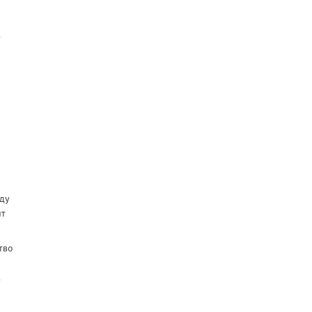
ду
ит
тво