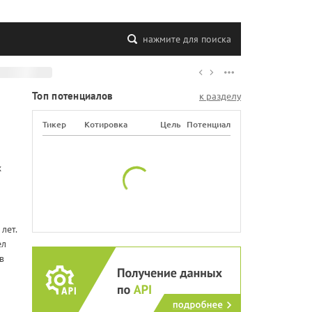
нажмите для поиска
Топ потенциалов
к разделу
Тикер
Котировка
Цель
Потенциал
х
лет.
ел
в