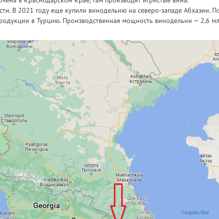
очена в Краснодарском Крае, там производят игристые вина.
сти. В 2021 году еще купили винодельню на северо-западе Абхазии. П
родукции в Турцию. Производственная мощность винодельни — 2,6 м