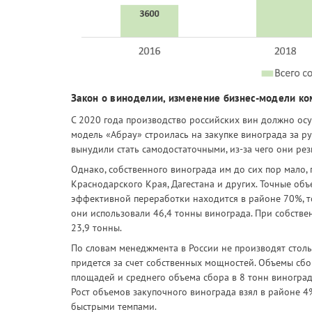
Закон о виноделии, изменение бизнес-модели ко
С 2020 года производство российских вин должно ос
модель «Абрау» строилась на закупке винограда за р
вынудили стать самодостаточными, из-за чего они ре
Однако, собственного винограда им до сих пор мало,
Краснодарского Края, Дагестана и других. Точные об
эффективной переработки находится в районе 70%, то 
они использовали 46,4 тонны винограда. При собстве
23,9 тонны.
По словам менеджмента в России не производят стол
придется за счет собственных мощностей. Объемы сб
площадей и среднего объема сбора в 8 тонн винограда
Рост объемов закупочного винограда взял в районе 4%
быстрыми темпами.