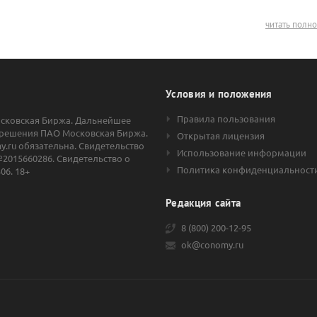
читать полн
Условия и положения
Правила пользования
осковская Биржа. Дальнейшее
решения ПАО Московская Биржа.
Открытая лицензия
.ru обязательна. Свидетельство
Использование информации
2015660286. Свидетельство о
Политика конфиденциальност
06. 18+
Редакция сайта
8 (800) 200-12-95
ok@conomy.ru