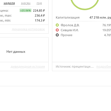
неделя
месяц
год
 цена:
224.85 ₽
+25.06%
лю, max:
236.4 ₽
Капитализация
47 218 млн. ру
ю, min:
174.3 ₽
Фролов Д.В.
76.19
динамика котировок
Сивцев И.И.
19.05
Прочие
4.76
Нет данных
дивидендная история
Источник: прецентация компании 2022 года
подробн