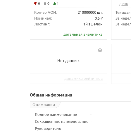
0
0
1
-
день
Кол-во АОИ:
210000000 шт.
Текущая
Номинал:
0.5 ₽
За неде
Листинг:
1й эшелон
За недел
детальная аналитика
Нет данных
динамика рейтингов
Общая информация
О компании
Полное наименование
-
Сокращенное наименование
-
Руководитель
-