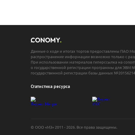
Данные о ходе и итогах торгов предоставлены ПАО М
распространение информации возможно только с раз
При использовании материалов гиперссылка на conomy
о государственной регистрации программы для ЭВМ №
государственной регистрации базы данных №20156214
Статистика ресурса
© ООО «М3» 2011 - 2026. Все права защищены.