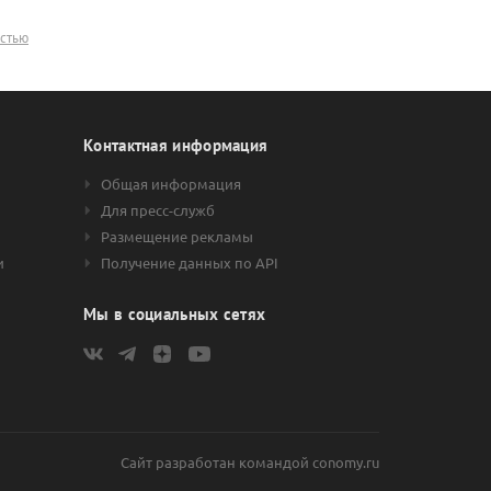
остью
Контактная информация
Общая информация
Для пресс-служб
Размещение рекламы
и
Получение данных по API
Мы в социальных сетях
Сайт разработан командой
conomy.ru