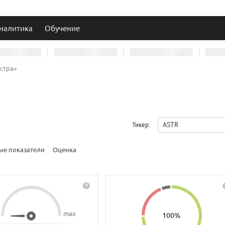
налитика
Обучение
стра»
ASTR
Тикер:
ые показатели
Оценка
max
100
%