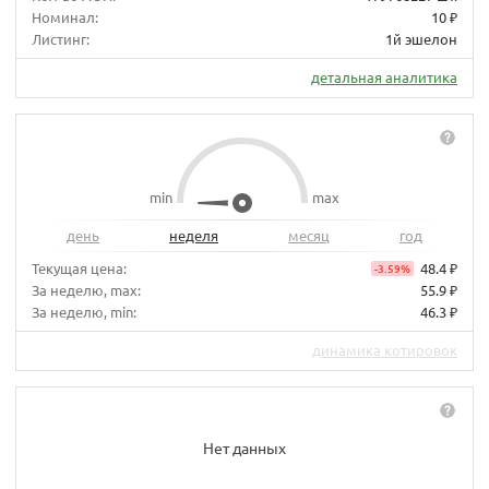
Номинал:
10 ₽
Листинг:
1й эшелон
детальная аналитика
min
max
день
неделя
месяц
год
Текущая цена:
48.4 ₽
-3.59%
За неделю, max:
55.9 ₽
За неделю, min:
46.3 ₽
динамика котировок
Нет данных