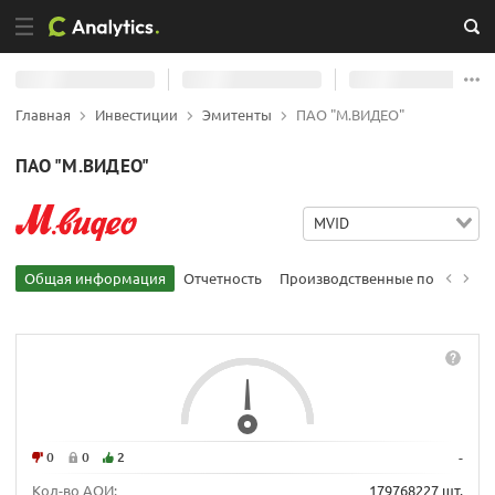
Главная
Инвестиции
Эмитенты
ПАО "М.ВИДЕО"
ПАО "М.ВИДЕО"
MVID
Общая информация
Отчетность
Производственные показател
0
0
2
-
Кол-во АОИ:
179768227 шт.