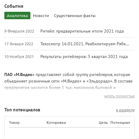
События
Аналитика
Новости
Существенные факты
9 Февраля 2022
Ритейл: предварительные итоги 2021 года
17 Января 2022
Техосмотр 16.01.2021. Реабилитируем Рябкова и разбираем самые перспективные акции
10 Ноября 2021
Результаты ритейлеров: 3 квартал 2021 года
ПАО «М.Видео»
представляет собой группу ритейлеров, которая
объединяет розничные сети «М.Видео» и «Эльдорадо». В составе
предприятия числится более 1 тыс. магазинов бытовой и
цифровой техники, расположенных в 250 российских городах.
читать полностью
Штаб-квартира компании находится в Москве. «М.Видео»
является первым и единственным ритейлером электроники и
Топ потенциалов
к разделу
бытовой техники, чьи акции торгуются на Московской бирже
(тикер «MVID»).
Тикер
Котировка
Цель
Потенциал
Предприятие было основано в 1993 году. В первые годы своего
существования работало только на рынке Москвы. Лишь в 2001