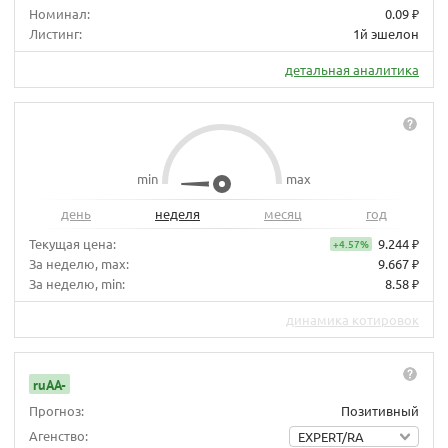
Номинал:
0.09 ₽
Листинг:
1й эшелон
детальная аналитика
min
max
день
неделя
месяц
год
Текущая цена:
9.244 ₽
+4.57%
За неделю, max:
9.667 ₽
За неделю, min:
8.58 ₽
динамика котировок
ruAA-
Прогноз:
Позитивный
Агенство:
EXPERT/RA