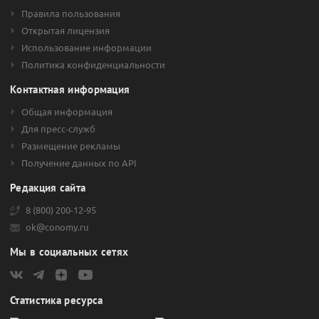
Сфера деятельности
Правила пользования
Открытая лицензия
Инвестиции холдинг АФК «Система» совершает в реальный
Использование информации
сектор экономики. Приобретены акции компаний, работающих
Политика конфиденциальности
по следующим направлениям:
медицина и фармацевтика;
Контактная информация
телекоммуникационные услуги;
Общая информация
микроэлектроника;
Для пресс-служб
Размещение рекламы
недвижимость;
Получение данных по API
отельный бизнес;
сельское хозяйство;
Редакция сайта
и многие другие.
8 (800) 200-12-95
В марте 2020 года Группа вложила 41 млн долларов в разработку
ok@conomy.ru
беспилотных автомобилей Fire, проводимую в Великобритании.
Мы в социальных сетях
Акции компании
В свободном обращении находится 9,65 млрд простых акций,
Статистика ресурса
номинальной стоимостью 0,09 рублей. Акционерный капитал
компании составляет 868,5 млн рублей. ГДР находятся в