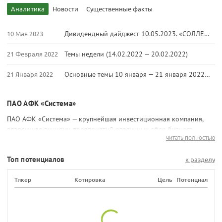
Аналитика
Новости
Существенные факты
10 Мая 2023
Дивидендный дайджест 10.05.2023. «СОЛЛЕРС» и «Россети»
21 Февраля 2022
Темы недели (14.02.2022 — 20.02.2022)
21 Января 2022
Основные темы 10 января — 21 января 2022 года
ПАО АФК «Система»
ПАО АФК «Система» — крупнейшая инвестиционная компания,
владеющая акциями предприятий различных сфер бизнеса
читать полностью
(телекоммуникации, отели, научно-исследовательская
деятельность, медицина, сельское хозяйство и прочие).
Топ потенциалов
к разделу
Финансовая группа активно вкладывает средства в действующие
и новые активы. Она владеет ПАО «МТС», является крупным
Тикер
Котировка
Цель
Потенциал
акционером «Детского мира». Основной вид деятельности —
капиталовложения в уставные фонды компаний, принадлежащих
к реальному сектору экономики.
Краткий экскурс в историю