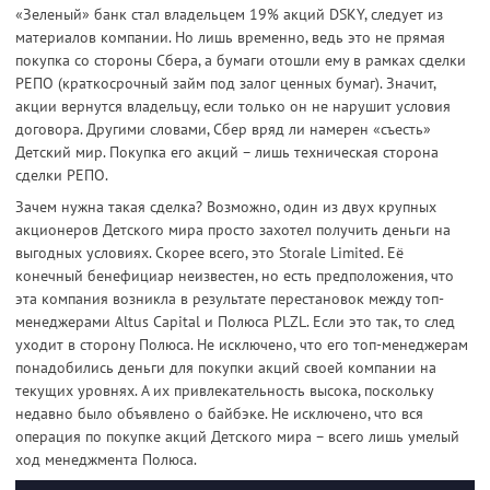
«Зеленый» банк стал владельцем 19% акций DSKY, следует из
материалов компании. Но лишь временно, ведь это не прямая
покупка со стороны Сбера, а бумаги отошли ему в рамках сделки
РЕПО (краткосрочный займ под залог ценных бумаг). Значит,
акции вернутся владельцу, если только он не нарушит условия
договора. Другими словами, Сбер вряд ли намерен «съесть»
Детский мир. Покупка его акций – лишь техническая сторона
сделки РЕПО.
Зачем нужна такая сделка? Возможно, один из двух крупных
акционеров Детского мира просто захотел получить деньги на
выгодных условиях. Скорее всего, это Storale Limited. Её
конечный бенефициар неизвестен, но есть предположения, что
эта компания возникла в результате перестановок между топ-
менеджерами Altus Capital и Полюса PLZL. Если это так, то след
уходит в сторону Полюса. Не исключено, что его топ-менеджерам
понадобились деньги для покупки акций своей компании на
текущих уровнях. А их привлекательность высока, поскольку
недавно было объявлено о байбэке. Не исключено, что вся
операция по покупке акций Детского мира – всего лишь умелый
ход менеджмента Полюса.