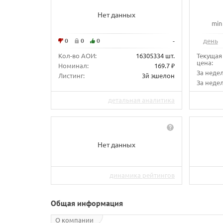
Нет данных
min
0
0
0
-
день
Кол-во АОИ:
16305334 шт.
Текущая
цена:
Номинал:
169.7 ₽
За неде
Листинг:
3й эшелон
За недел
детальная аналитика
Нет данных
динамика рейтингов
Общая информация
О компании