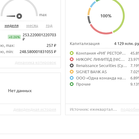
max
100
%
неделя
месяц
год
253.220001220703
+0.26%
₽
Капитализация
4 129 млн. ру
лю, max:
257 ₽
ю, min:
248.580001831055 ₽
Компания «РИГ РЕСТОРАНТС ЛИМИТЕД»
45.8
НИКОРС ЛИМИТЕД (NICKORS LIMITED)
23.97
динамика котировок
Renaissance Securities (Cyprus) Limited
7.19
SIGNET BANK AS
7.02
ООО «Одна команда навсегда!»
6.89
Прочие
9.13
Нет данных
дивидендная история
Источник: ежеквартальный отчет эмитента за IV квартал 2019 г.
подробн