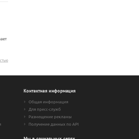
вает
остью
Контактная информация
Общая информация
Для пресс-служб
Размещение рекламы
и
Получение данных по API
Мы в социальных сетях