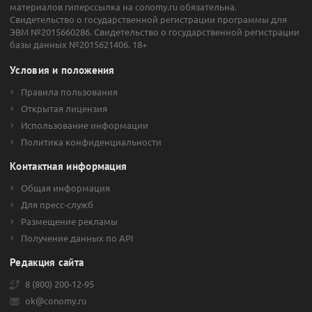
материалов гиперссылка на conomy.ru обязательна.
добычу нефти и газа;
Свидетельство о государственной регистрации программы для
ЭВМ №2015660286. Свидетельство о государственной регистрации
продажу нефтепродуктов.
базы данных №2015621406. 18+
Дочерние компании группы зарегистрированы не только в РФ, но
и за рубежом (Великобритания, Каймановы острова, Мавритания,
Условия и положения
Виргинские острова, Республика Кипр).
Правила пользования
Акции компании
Открытая лицензия
Использование информации
Уставной капитал компании составляет 196 млн рублей. 75%
Политика конфиденциальности
уставного фонда — простые акции, остальные 25% —
привилегированные.
Контактная информация
В 2016 году акции НК «РуссНефть» были включены в Первый
Общая информация
котировочный листинг на Московской бирже. В свободном
Для пресс-служб
обращении находится 15% Уставного капитала компании. В 2017
Размещение рекламы
году ценные бумаги НК включены в индексы PTC, ММВБ, акций
широкого рынка, нефти и газа МБ.
Получение данных по API
Акции на бирже торгуются с тикером «RNFT» и «RNFTP».
Редакция сайта
8 (800) 200-12-95
ok@conomy.ru