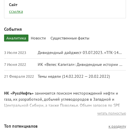
Сайт
ссылка
События
Аналитика
Новости
Существенные факты
3 Июля 2023
Дивидендный дайджест 03.07.2023. «ТГК-14», «СМЗ» и «Русснефть»
7 Июня 2022
ИК «Велес Капитал»: Дивидендные истории вывели российский рынок в плюс
21 Февраля 2022
Темы недели (14.02.2022 — 20.02.2022)
НК «РуссНефть»
занимается поиском месторождений нефти и
газа, их разработкой, добычей углеводородов в Западной и
Центральной Сибири, а также Поволжье. Объем запасов по SPE
составляет 210 млн тонн, а российской классификации АВ1+В2 —
читать полностью
593 млн тонн. Стратегическая цель компании — привлечение
инвестиций для геологоразведки, введения новых скважин,
Топ потенциалов
к разделу
модернизации основных фондов и объектов инфраструктуры.