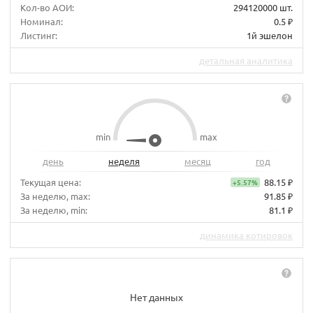
Кол-во АОИ:
294120000 шт.
Номинал:
0.5 ₽
Листинг:
1й эшелон
детальная аналитика
min
max
день
неделя
месяц
год
Текущая цена:
88.15 ₽
+5.57%
За неделю, max:
91.85 ₽
За неделю, min:
81.1 ₽
динамика котировок
Нет данных