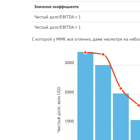
Значение коэффициента
Чистый долг/EBITDA < 1
Чистый долг/EBITDA > 1
С которой у ММК все отлично, даже несмотря на небол