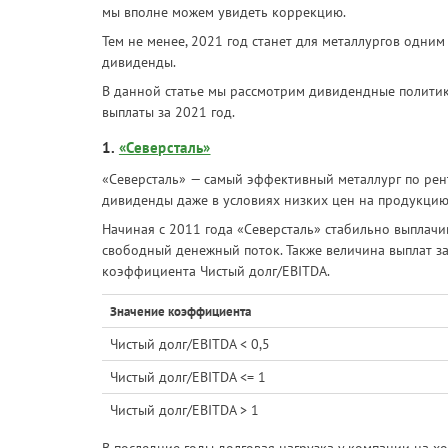
мы вполне можем увидеть коррекцию.
Тем не менее, 2021 год станет для металлургов одним
дивиденды.
В данной статье мы рассмотрим дивидендные полити
выплаты за 2021 год.
1.
«Северсталь»
«Северсталь»
— самый эффективный металлург по рен
дивиденды даже в условиях низких цен на продукцию
Начиная с 2011 года «Северсталь» стабильно выплачи
свободный денежный поток. Также величина выплат за
коэффициента Чистый долг/EBITDA.
Значение коэффициента
Чистый долг/EBITDA < 0,5
Чистый долг/EBITDA <= 1
Чистый долг/EBITDA > 1
В последние годы долговая нагрузка у компании на хо