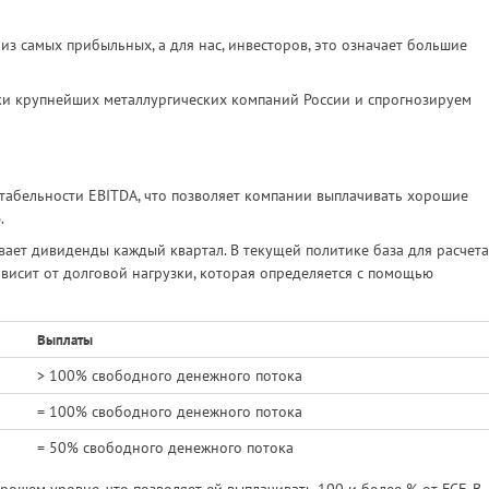
 из самых прибыльных, а для нас, инвесторов, это означает большие
ки крупнейших металлургических компаний России и спрогнозируем
табельности EBITDA, что позволяет компании выплачивать хорошие
.
вает дивиденды каждый квартал. В текущей политике база для расчета
висит от долговой нагрузки, которая определяется с помощью
Выплаты
> 100% свободного денежного потока
= 100% свободного денежного потока
= 50% свободного денежного потока
рошем уровне, что позволяет ей выплачивать 100 и более % от FCF. В