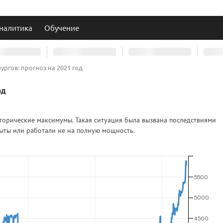
налитика
Обучение
ргов: прогноз на 2021 год
од
сторические максимумы. Такая ситуация была вызвана последствиями
рыты или работали не на полную мощность.