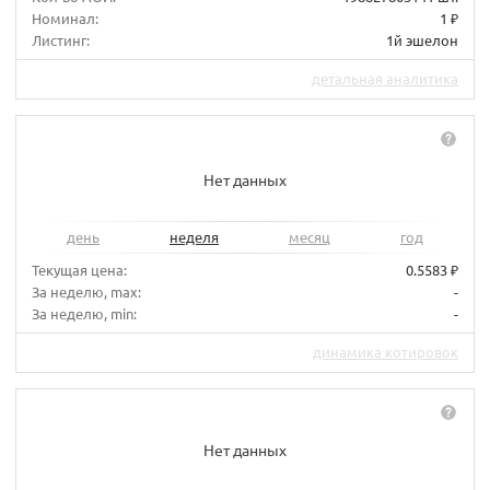
Номинал:
1 ₽
Листинг:
1й эшелон
детальная аналитика
Нет данных
день
неделя
месяц
год
Текущая цена:
0.5583 ₽
За неделю, max:
-
За неделю, min:
-
динамика котировок
Нет данных