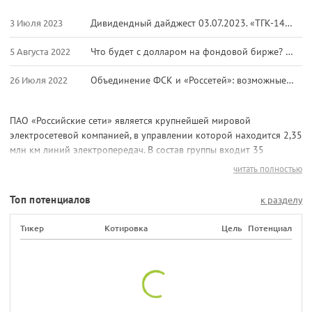
3 Июля 2023
Дивидендный дайджест 03.07.2023. «ТГК-14», «СМЗ» и «Русснефть»
5 Августа 2022
Что будет с долларом на фондовой бирже? Триумф российских ритейлеров и крах крупного золотодобытчика
26 Июля 2022
Объединение ФСК и «Россетей»: возможные параметры допэмиссии и конвертации
ПАО «Российские сети» является крупнейшей мировой
электросетевой компанией, в управлении которой находится 2,35
млн км линий электропередач. В состав группы входит 35
дочерних предприятий и сетевая компания магистрального
читать полностью
назначения. Холдинг активно внедряет инновации в систему
распределения электричества. Деятельность ПАО «Россети»
Топ потенциалов
к разделу
направлена на повышение энергоэффективности и защиту
окружающей среды.
Тикер
Котировка
Цель
Потенциал
Указ об открытии АО «Российские сети» был подписан
Президентом РФ в 2012 году. В 2013 году «Холдинг МРСК»
переименовали в «Россети».
Сфера деятельности