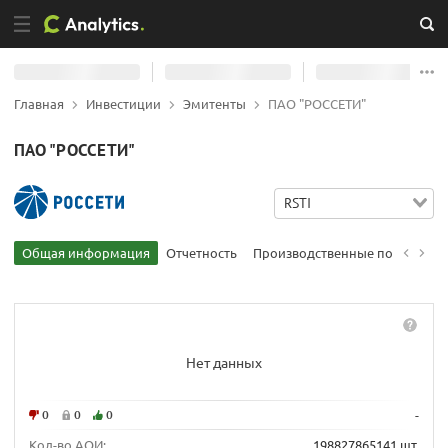
Главная
Инвестиции
Эмитенты
ПАО "РОССЕТИ"
ПАО "РОССЕТИ"
RSTI
Общая информация
Отчетность
Производственные показател
Нет данных
0
0
0
-
Кол-во АОИ:
198827865141 шт.