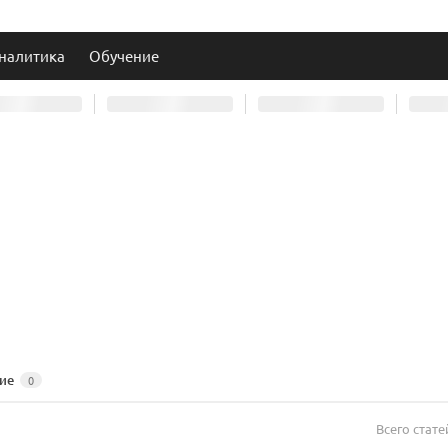
налитика
Обучение
ие
0
Всего стате