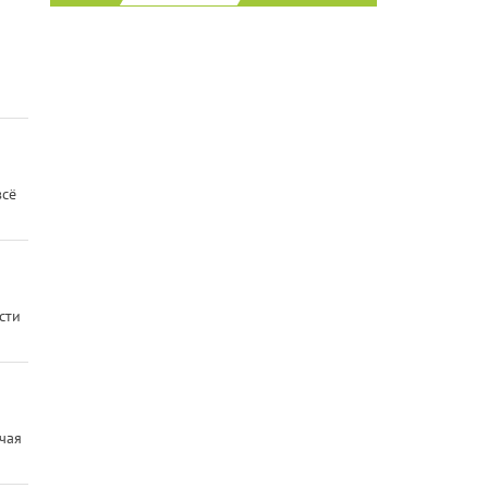
всё
сти
чая