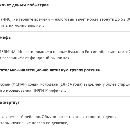
 хочет деньги побыстрее
 (ИИС), не теряйте времени — налоговый вычет может вернуть до 52 0
учить их можно вполне...
м мифы
TERMINAL Инвестирование в ценные бумаги в России обрастает массо
ор воспринимают фондовый рынок как...
ательно-инвестиционно активную группу россиян
ссиян (ИСИАР) среди молодежи (18−34 года) выше, чем у более старш
ного исследования НИФИ Минфина...
ю жертву?
я как веселый ребенок. Обычно после такого затяжного падения
oры, скупившие доллар по дешевке,...