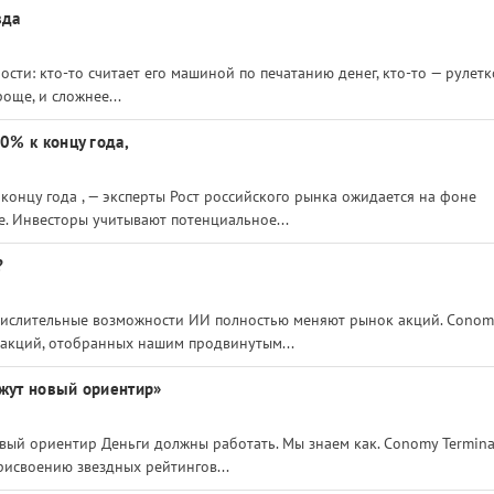
вда
ти: кто-то считает его машиной по печатанию денег, кто-то — рулетк
още, и сложнее...
0% к концу года,
онцу года , — эксперты Рост российского рынка ожидается на фоне
. Инвесторы учитывают потенциальное...
?
числительные возможности ИИ полностью меняют рынок акций. Conom
акций, отобранных нашим продвинутым...
ажут новый ориентир»
овый ориентир Деньги должны работать. Мы знаем как. Conomy Termina
рисвоению звездных рейтингов...