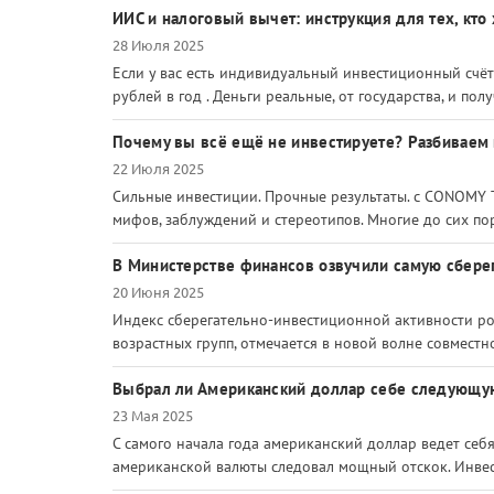
ИИС и налоговый вычет: инструкция для тех, кто
28 Июля 2025
Если у вас есть индивидуальный инвестиционный счёт
рублей в год . Деньги реальные, от государства, и пол
Почему вы всё ещё не инвестируете? Разбивае
22 Июля 2025
Сильные инвестиции. Прочные результаты. c CONOMY 
мифов, заблуждений и стереотипов. Многие до сих п
В Министерстве финансов озвучили самую сберег
20 Июня 2025
Индекс сберегательно-инвестиционной активности ро
возрастных групп, отмечается в новой волне совмест
Выбрал ли Американский доллар себе следующу
23 Мая 2025
С самого начала года американский доллар ведет себ
американской валюты следовал мощный отскoк. Инвест