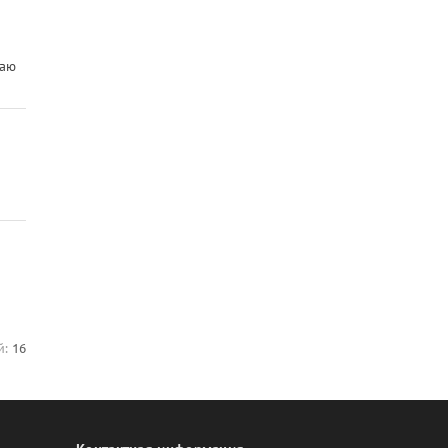
наю
й:
16