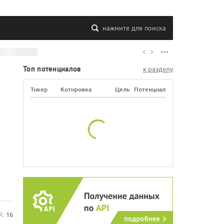
нажмите для поиска
Топ потенциалов
к разделу
Тикер
Котировка
Цель
Потенциал
й:
16