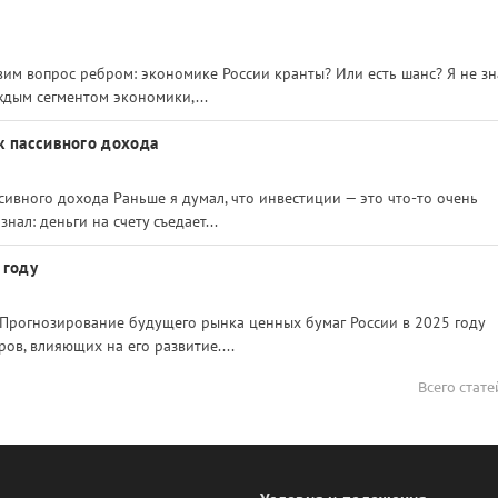
авим вопрос ребром: экономике России кранты? Или есть шанс? Я не з
аждым сегментом экономики,...
к пассивного дохода
сивного дохода Раньше я думал, что инвестиции — это что-то очень
ал: деньги на счету съедает...
 году
у Прогнозирование будущего рынка ценных бумаг России в 2025 году
ов, влияющих на его развитие....
Всего стате