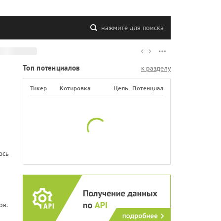
нажмите для поиска
Топ потенциалов
к разделу
Тикер
Котировка
Цель
Потенциал
юсь
ов.