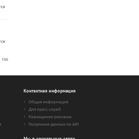
тся
тся
:
106
Контактная информация
Общая информация
Для пресс-служб
Размещение рекламы
и
Получение данных по API
Мы в социальных сетях