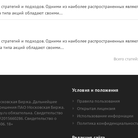
стратегий и подходов. Одними из наиболее распространенных являю
 типа акций обладают своими...
стратегий и подходов. Одними из наиболее распространенных являю
а типа акций обладают своими...
Всего статей
Условия и положения
Правила пользования
осковская Биржа. Дальнейшее
решения ПАО Московская Биржа.
Открытая лицензия
.ru обязательна. Свидетельство
Использование информации
2015660286. Свидетельство о
Политика конфиденциальност
06. 18+
Редакция сайта