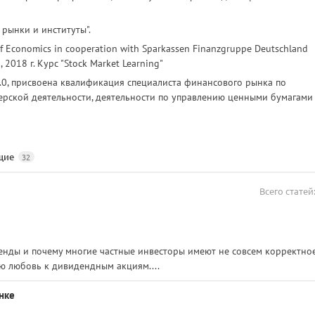
 рынки и институты".
y of Economics in cooperation with Sparkassen Finanzgruppe Deutschland
 2018 г. Курс "Stock Market Learning"
.0, присвоена квалификация специалиста финансового рынка по
ерской деятельности, деятельности по управлению ценными бумагами
щие
32
Всего статей
денды и почему многие частные инвесторы имеют не совсем корректно
ю любовь к дивидендным акциям....
нке