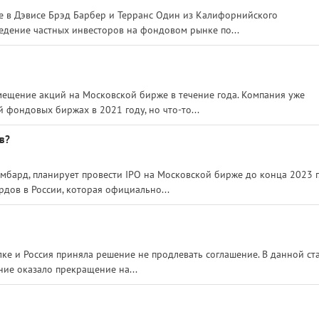
 в Дэвисе Брэд Барбер и Терранс Один из Калифорнийского
едение частных инвесторов на фондовом рынке по...
ещение акций на Московской бирже в течение года. Компания уже
 фондовых биржах в 2021 году, но что-то...
в?
бард, планирует провести IPO на Московской бирже до конца 2023 г
дов в России, которая официально...
П
ке и Россия приняла решение не продлевать соглашение. В данной ст
ие оказало прекращение на...