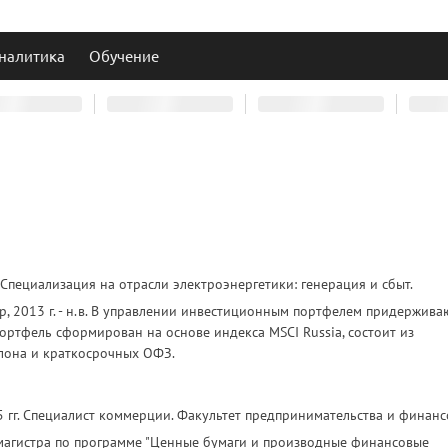
налитика
Обучение
в. Специализация на отрасли электроэнергетики: генерация и сбыт.
, 2013 г. - н.в. В управлении инвестиционным портфелем придержива
ортфель сформирован на основе индекса MSCI Russia, состоит из
лона и краткосрочных ОФЗ.
гг. Специалист коммерции. Факультет предпринимательства и финанс
ь магистра по программе "Ценные бумаги и производные финансовые