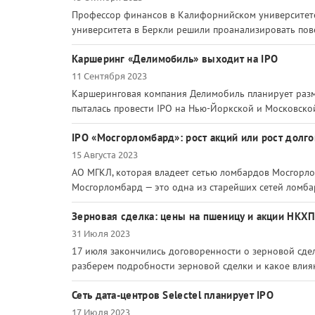
Профессор финансов в Калифорнийском университете
университета в Беркли решили проанализировать пов
Каршеринг «Делимобиль» выходит на IPO
11 Сентября 2023
Каршеринговая компания Делимобиль планирует разм
пыталась провести IPO на Нью-Йоркской и Московской
IPO «Мосгорломбард»: рост акций или рост долго
15 Августа 2023
АО МГКЛ, которая владеет сетью ломбардов Мосгорлом
Мосгорломбард — это одна из старейших сетей ломбар
Зерновая сделка: цены на пшеницу и акции НКХ
31 Июля 2023
17 июля закончились договоренности о зерновой сдел
разберем подробности зерновой сделки и какое влиян
Сеть дата-центров Selectel планирует IPO
17 Июля 2023