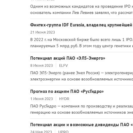
Одним из возможных кандидатов на проведение IPO на
основатель компании Лев Левиев заявлял, что рассматр
Финтех-группа IDF Eurasia, владелец крупнейше
21 Июня 2023
В 2022 г. на Московской бирже было всего лишь 1 IPO
планируемых 5 млрд руб. В этом году центр генетики
Потенциал акций ПАО «ЭЛ5-Энерго»
8 Июня 2023
ELFV
ПАО ЭЛ5-Энерго (ранее Энел Россия) — электрогенери
электроэнергии на основе возобновляемых источников
Прогноз по акциям ПАО «РусГидро»
1 Июня 2023
HYDR
ПАО РусГидро — компания по производству и реализац
генерацию на основе возобновляемых источников энерг
Потенциал акции и возможные дивиденды ПАО 
24 Мая 2023
UPRO