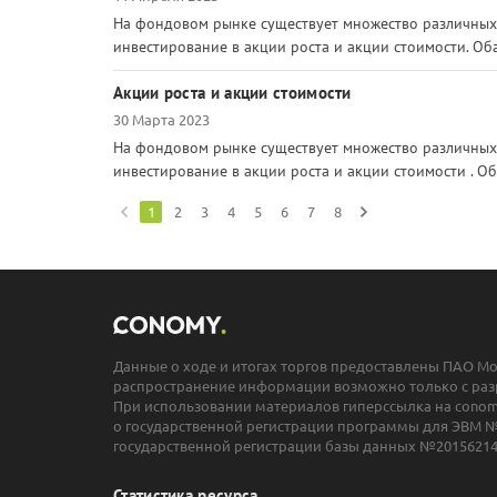
На фондовом рынке существует множество различных 
инвестирование в акции роста и акции стоимости. Оба
Акции роста и акции стоимости
30 Марта 2023
На фондовом рынке существует множество различных 
инвестирование в акции роста и акции стоимости . Об
1
2
3
4
5
6
7
8
Данные о ходе и итогах торгов предоставлены ПАО М
распространение информации возможно только с раз
При использовании материалов гиперссылка на conomy
о государственной регистрации программы для ЭВМ №
государственной регистрации базы данных №20156214
Статистика ресурса