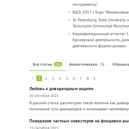
инструменты".
ВШЭ, 2017 г. Курс "Финансовые
St. Petersburg State Universit
Technische Universitat Munchen,
Квалификационный аттестат 1
брокерской деятельности, дил
деятельности форекс-дилера.
Все статьи
Аналитические
Обучаю
106
74
1
2
3
4
5
6
7
8
Любовь к дивидендным акциям
20 Октября 2023
В данной статье рассмотрим такое понятие как диви
понимание сути дивидендов и испытывают чрезмерну
Поведение частных инвесторов на фондовом ры
13 Октября 2023