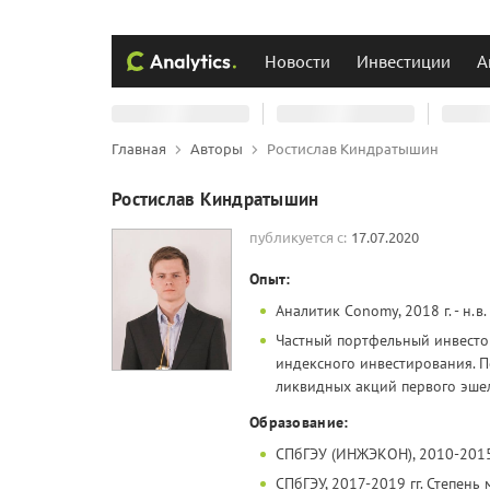
Новости
Инвестиции
А
Главная
Авторы
Ростислав Киндратышин
Ростислав Киндратышин
публикуется с:
17.07.2020
Опыт:
Аналитик Conomy, 2018 г. - н.
Частный портфельный инвестор
индексного инвестирования. П
ликвидных акций первого эше
Образование:
СПбГЭУ (ИНЖЭКОН), 2010-2015 
СПбГЭУ, 2017-2019 гг. Степен