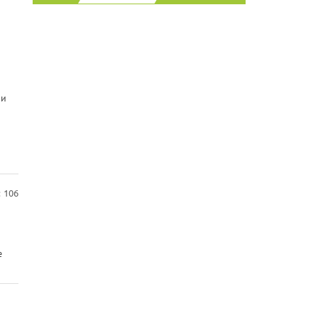
 и
:
106
е