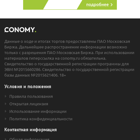
Данные о ходе и итогах торгов предоставлены ПАО Московская
Биржа. Дальнейшее распространение информации возможно
только с разрешения ПАО Московская Биржа. При использовании
материалов гиперссылка на conomy.ru обязательна.
Свидетельство о государственной регистрации программы для
ЭВМ №2015660286. Свидетельство о государственной регистрации
базы данных №2015621406. 18+
Условия и положения
Правила пользования
Открытая лицензия
Использование информации
Политика конфиденциальности
Контактная информация
Общая информация