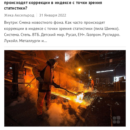
происходят коррекции в индексе с точки зрения
статистики?
Жека Аксельрод
31 Января 2022
Внутри: Смена новостного фона. Как часто происходят
коррекции в индексе с точки зрения статистики (пила Шимко).
Система. Степь. ВТБ. Детский мир. Русал, ЕН+. Газпром. Русгидро.
Лукойл. Металлурги и...